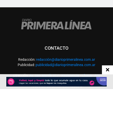
CONTACTO
Redacción:
redacció
n@diarioprimeralinea.com.ar
Publicidad:
publicidad@diarioprimeralinea.com.ar
Dirección:
Av. San Martín 317 - Resistencia - Chaco - Arg
Todos los derechos reservados ©
SEGUÍNOS