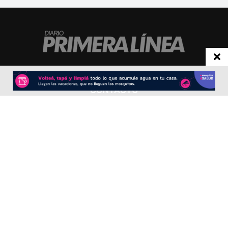
CONTACTO
Redacción:
redacció
n@diarioprimeralinea.com.ar
Publicidad:
publicidad@diarioprimeralinea.com.ar
Dirección:
Av. San Martín 317 - Resistencia - Chaco - Arg
Todos los derechos reservados ©
SEGUÍNOS