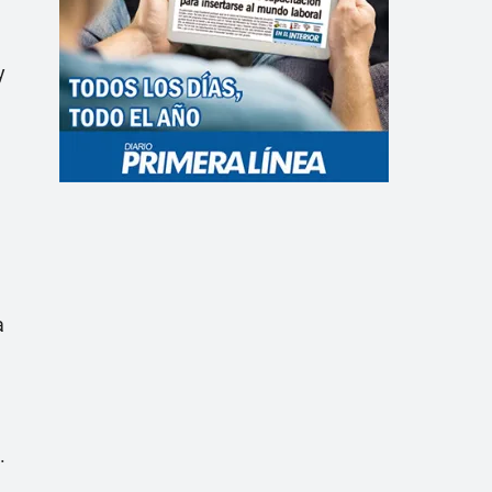
y
a
.