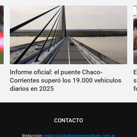
Informe oficial: el puente Chaco-
E
Corrientes superó los 19.000 vehículos
s
diarios en 2025
f
CONTACTO
Redacción:
redacció
n@diarioprimeralinea.com.ar