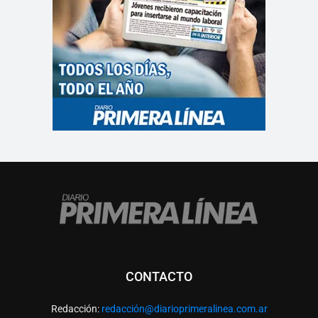
CONTACTO
Redacción:
redacció
n@diarioprimeralinea.com.ar