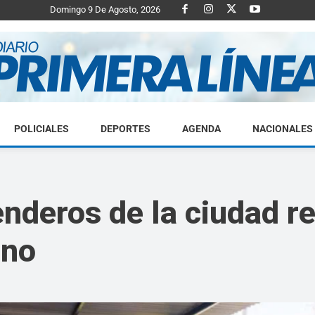
Domingo 9 De Agosto, 2026
POLICIALES
DEPORTES
AGENDA
NACIONALES
Diario
deros de la ciudad re
rno
Primera