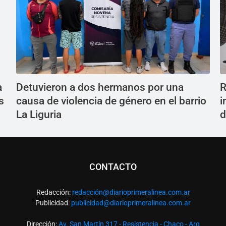
a
Detuvieron a dos hermanos por una
R
s
causa de violencia de género en el barrio
i
La Liguria
d
CONTACTO
Redacción:
redacció
n@diarioprimeralinea.com.ar
Publicidad:
publicidad@diarioprimeralinea.com.ar
Dirección:
Av. San Martín 317 - Resistencia - Chaco - Arg