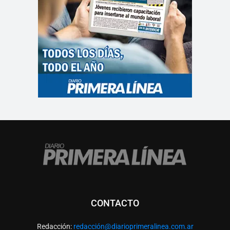
CONTACTO
Redacción:
redacció
n@diarioprimeralinea.com.ar