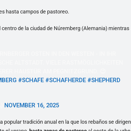
les hasta campos de pastoreo.
 centro de la ciudad de Núremberg (Alemania) mientras
RNBERGER OSTEN IN DEN WESTEN - IN IHR
SCHE ALTSTADT. VIELE RASTMÖGLICHKEITEN
ERER HAUSTÜR AM PEGNITZGRUND. 😉
MBERG
#SCHAFE
#SCHAFHERDE
#SHEPHERD
A)
NOVEMBER 16, 2025
a popular tradición anual en la que los rebaños se dirigen
e el verano,
hasta zonas de pastoreo
al oeste de la urbe