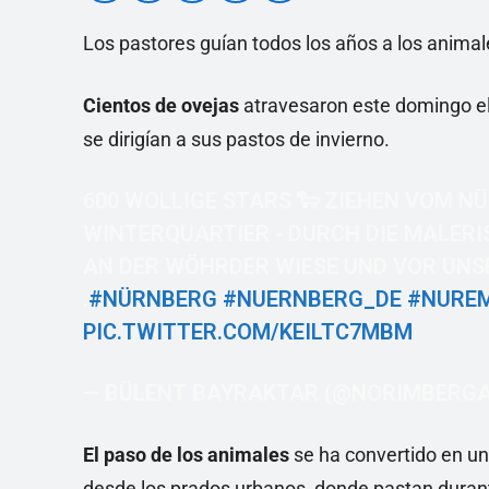
Los pastores guían todos los años a los anima
Cientos de ovejas
atravesaron este domingo el
se dirigían a sus pastos de invierno.
600 WOLLIGE STARS 🐑 ZIEHEN VOM NÜ
WINTERQUARTIER - DURCH DIE MALERI
AN DER WÖHRDER WIESE UND VOR UNS
.
#NÜRNBERG
#NUERNBERG_DE
#NURE
PIC.TWITTER.COM/KEILTC7MBM
— BÜLENT BAYRAKTAR (@NORIMBERG
El paso de los animales
se ha convertido en un
desde los prados urbanos, donde pastan durant