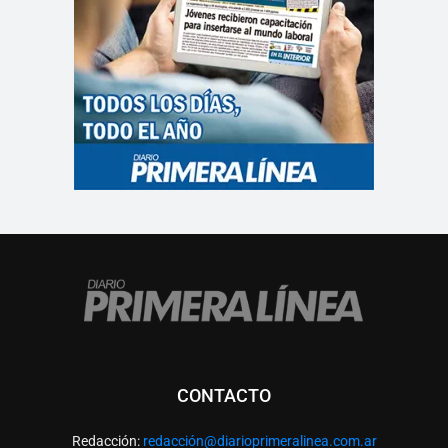
CONTACTO
Redacción:
redacció
n@diarioprimeralinea.com.ar