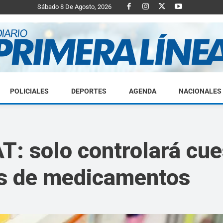
Sábado 8 De Agosto, 2026
POLICIALES
DEPORTES
AGENDA
NACIONALES
Diario
 solo controlará cues
es de medicamentos
Primera