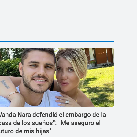
anda Nara defendió el embargo de la
casa de los sueños": "Me aseguro el
uturo de mis hijas"