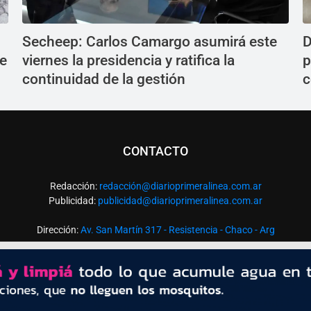
Secheep: Carlos Camargo asumirá este
D
ue
viernes la presidencia y ratifica la
p
continuidad de la gestión
c
CONTACTO
Redacción:
redacció
n@diarioprimeralinea.com.ar
Publicidad:
publicidad@diarioprimeralinea.com.ar
Dirección:
Av. San Martín 317 - Resistencia - Chaco - Arg
Todos los derechos reservados ©