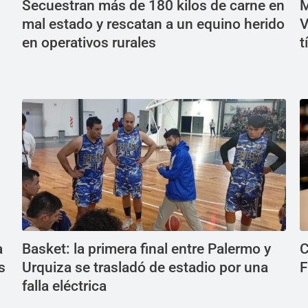
Secuestran más de 180 kilos de carne en
M
mal estado y rescatan a un equino herido
V
en operativos rurales
t
a
Basket: la primera final entre Palermo y
C
s
Urquiza se trasladó de estadio por una
F
falla eléctrica