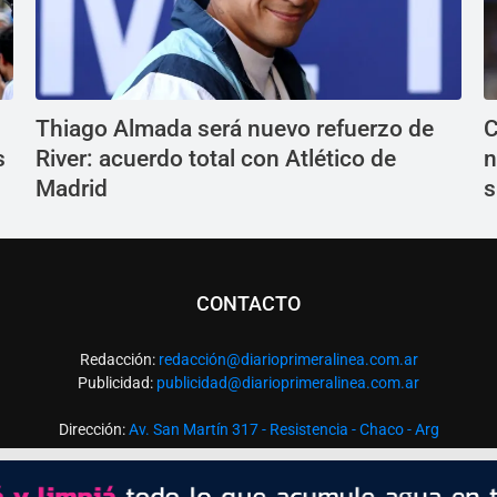
Thiago Almada será nuevo refuerzo de
C
s
River: acuerdo total con Atlético de
n
Madrid
s
CONTACTO
Redacción:
redacció
n@diarioprimeralinea.com.ar
Publicidad:
publicidad@diarioprimeralinea.com.ar
Dirección:
Av. San Martín 317 - Resistencia - Chaco - Arg
Todos los derechos reservados ©