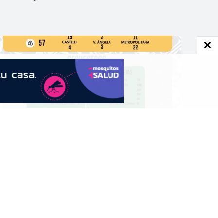
in de semana: 57 detenidos y 419
otos secuestradas