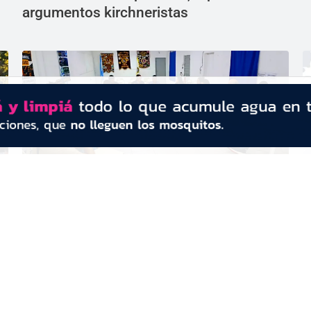
argumentos kirchneristas
e
Seguridad: vecinos insisten en la
F
aprobación de la ley de Reiterancia
m