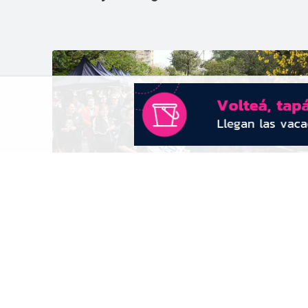
Brillante celebración de la 21° edición d
la Maratón Conin, con récord de
participantes