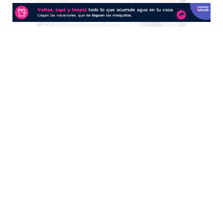
CONTACTO
Redacción:
redacció
n@diarioprimeralinea.com.ar
Publicidad:
publicidad@diarioprimeralinea.com.ar