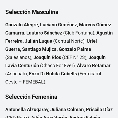
Selección Masculina
Gonzalo Alegre, Luciano Giménez, Marcos Gómez
Gamarra, Lautaro Sánchez
(Club Fontana),
Agustín
Ferreira, Julián Luque
(Central Norte),
Uriel
Guerra, Santiago Mujica, Gonzalo Palma
(Salesianos),
Joaquín Ríos
(CEF N° 23),
Joaquín
Lavia Centurión
(Chaco For Ever),
Álvaro Retamar
(Asochah),
Enzo Di Nubila Cubells
(Ferrocarril
Oeste – FEMEBAL).
Selección Femenina
Antonella Alzugaray, Juliana Colman, Priscila Díaz
(CFD Renz),
Ailén Arce Verón, Andrea Falcón,