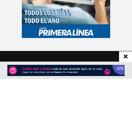
CONTACTO
Redacción:
redacció
n@diarioprimeralinea.com.ar
Publicidad:
publicidad@diarioprimeralinea.com.ar
Dirección:
Av. San Martín 317 - Resistencia - Chaco - Arg