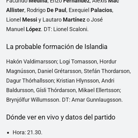
Facundo
Medina
; Enzo
Fernández
, Alexis
Mac
Allister
, Rodrigo
De Paul
, Exequiel
Palacios
,
Lionel
Messi
y Lautaro
Martínez
o José
Manuel
López
. DT: Lionel Scaloni.
La probable formación de Islandia
Hakón Valdimarsson; Logi Tomasson, Hordur
Magnússon, Daniel Grétarsson, Stefán Thordarson,
Dagur Thórhallsson; Kristian Hlynsson, Andri
Baldursson, Gísli Thórdarson, Mikael Ellertsson;
Brynjólfur Willumsson. DT: Arnar Gunnlaugsson.
Dónde ver en vivo y datos del partido
Hora: 21.30.