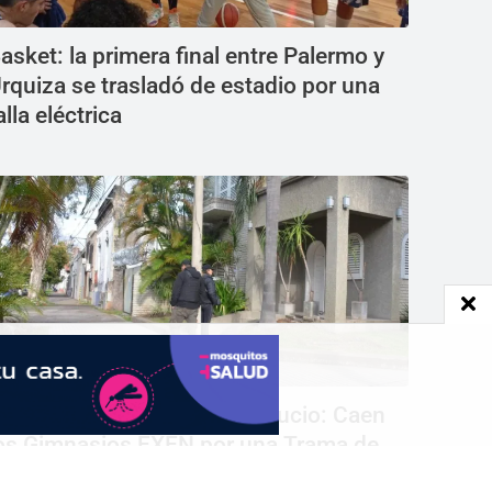
asket: la primera final entre Palermo y
rquiza se trasladó de estadio por una
alla eléctrica
olpe al 'Lifting' del Dinero Sucio: Caen
os Gimnasios EXEN por una Trama de
arcotráfico, Criptomonedas y Lavado