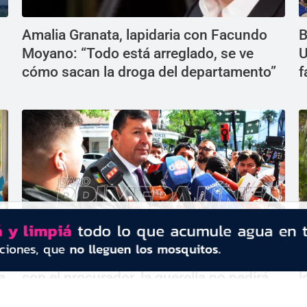
Amalia Granata, lapidaria con Facundo
B
Moyano: “Todo está arreglado, se ve
U
cómo sacan la droga del departamento”
f
Crimen de Álvarez Guardia: tras reunirse
G
a
con el procurador, la querella no pedirá
l
que se aparte a la fiscal
N