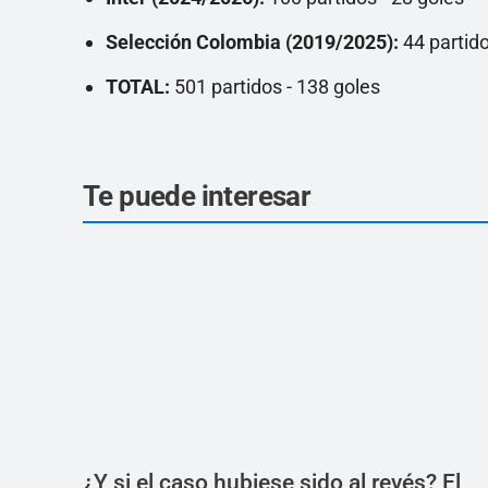
Selección Colombia (2019/2025):
44 partido
TOTAL:
501 partidos - 138 goles
Te puede interesar
¿Y si el caso hubiese sido al revés? El