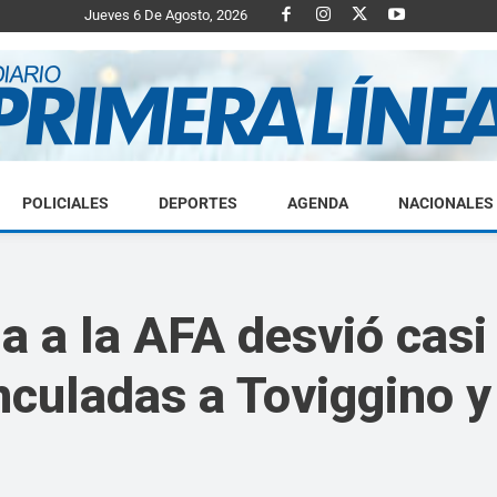
Jueves 6 De Agosto, 2026
POLICIALES
DEPORTES
AGENDA
NACIONALES
Diario
a a la AFA desvió cas
culadas a Toviggino y 
Primera