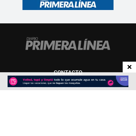
CONTACTO
Redacción:
redacció
n@diarioprimeralinea.com.ar
Publicidad:
publicidad@diarioprimeralinea.com.ar
Dirección:
Av. San Martín 317 - Resistencia - Chaco - Arg
Todos los derechos reservados ©