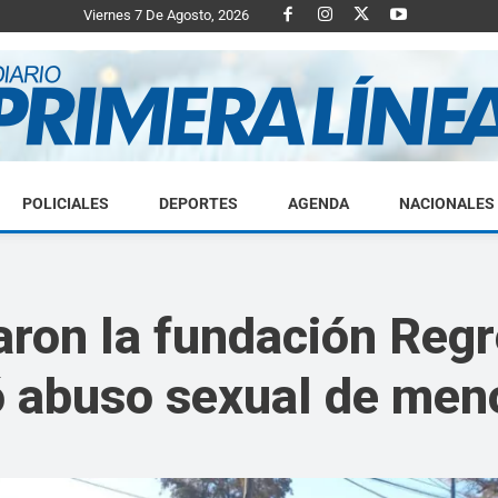
Viernes 7 De Agosto, 2026
POLICIALES
DEPORTES
AGENDA
NACIONALES
Diario
aron la fundación Regr
ó abuso sexual de men
Primera