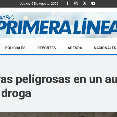
Jueves 6 De Agosto, 2026
POLICIALES
DEPORTES
AGENDA
NACIONALES
Diario
s peligrosas en un aut
 droga
Primera