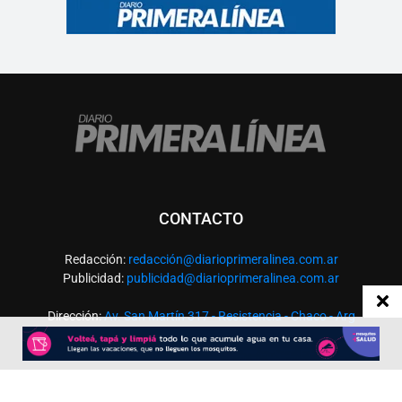
CONTACTO
Redacción:
redacció
n@diarioprimeralinea.com.ar
Publicidad:
publicidad@diarioprimeralinea.com.ar
Dirección:
Av. San Martín 317 - Resistencia - Chaco - Arg
Todos los derechos reservados ©