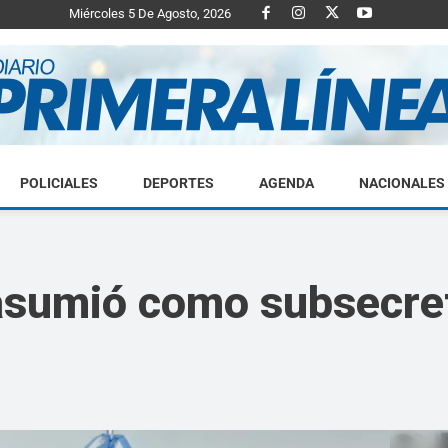
Miércoles 5 De Agosto, 2026
POLICIALES
DEPORTES
AGENDA
NACIONALES
Diario
 asumió como subsecret
Primera