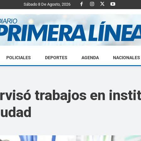
Sábado 8 De Agosto, 2026
POLICIALES
DEPORTES
AGENDA
NACIONALES
Diario
visó trabajos en insti
iudad
Primera