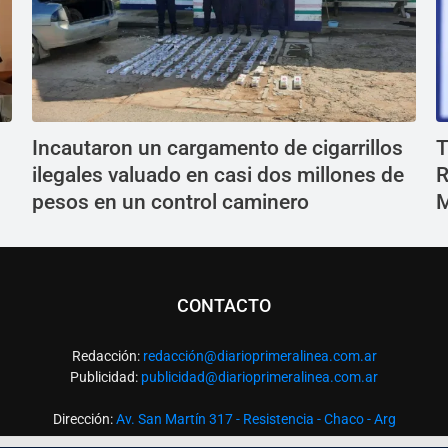
Incautaron un cargamento de cigarrillos
T
ilegales valuado en casi dos millones de
R
pesos en un control caminero
M
CONTACTO
Redacción:
redacció
n@diarioprimeralinea.com.ar
Publicidad:
publicidad@diarioprimeralinea.com.ar
Dirección:
Av. San Martín 317 - Resistencia - Chaco - Arg