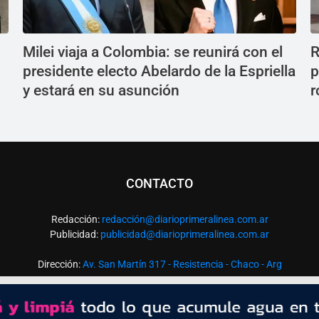
Milei viaja a Colombia: se reunirá con el
R
presidente electo Abelardo de la Espriella
p
y estará en su asunción
r
CONTACTO
Redacción:
redacció
n@diarioprimeralinea.com.ar
Publicidad:
publicidad@diarioprimeralinea.com.ar
Dirección:
Av. San Martín 317 - Resistencia - Chaco - Arg
Todos los derechos reservados ©