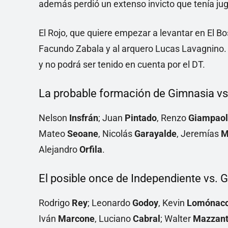
además perdió un extenso invicto que tenía ju
El Rojo, que quiere empezar a levantar en El Bos
Facundo Zabala y al arquero Lucas Lavagnino.
y no podrá ser tenido en cuenta por el DT.
La probable formación de Gimnasia vs
Nelson
Insfrán
; Juan
Pintado
, Renzo
Giampaol
Mateo
Seoane
, Nicolás
Garayalde
, Jeremías
M
Alejandro
Orfila
.
El posible once de Independiente vs. 
Rodrigo
Rey
; Leonardo
Godoy
, Kevin
Lomónac
Iván
Marcone
, Luciano
Cabral
; Walter
Mazzant