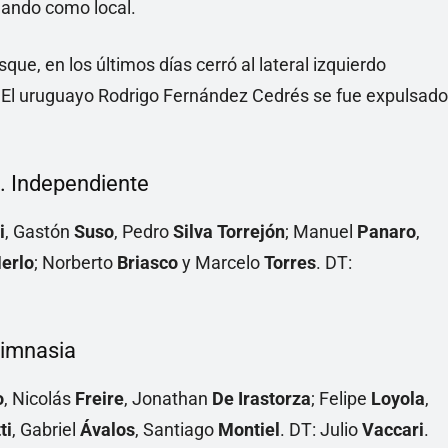
gando como local.
que, en los últimos días cerró al lateral izquierdo
 El uruguayo Rodrigo Fernández Cedrés se fue expulsado
. Independiente
i
, Gastón
Suso
, Pedro
Silva Torrejón
; Manuel
Panaro
,
erlo
; Norberto
Briasco
y Marcelo
Torres
. DT:
Gimnasia
o
, Nicolás
Freire
, Jonathan
De Irastorza
; Felipe
Loyola
,
ti
, Gabriel
Ávalos
, Santiago
Montiel
. DT: Julio
Vaccari
.