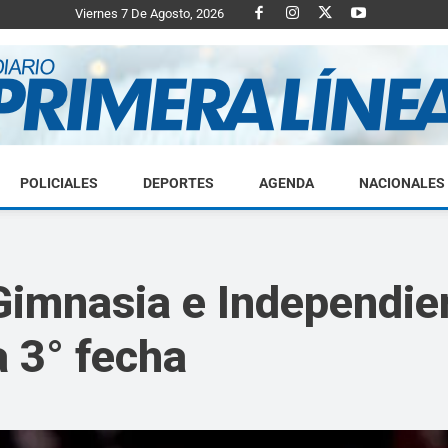
Viernes 7 De Agosto, 2026
POLICIALES
DEPORTES
AGENDA
NACIONALES
Diario
 Gimnasia e Independie
a 3° fecha
Primera