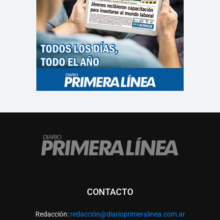
CONTACTO
Redacción:
redacció
n@diarioprimeralinea.com.ar