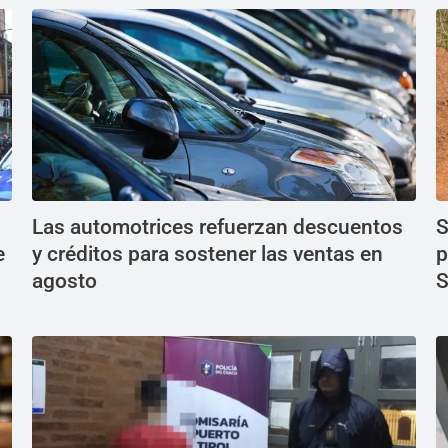
Las automotrices refuerzan descuentos
S
e
y créditos para sostener las ventas en
p
agosto
S