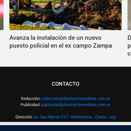
Avanza la instalación de un nuevo
D
puesto policial en el ex campo Zampa
p
c
CONTACTO
Redacción:
redacció
n@diarioprimeralinea.com.ar
Publicidad:
publicidad@diarioprimeralinea.com.ar
Dirección:
Av. San Martín 317 - Resistencia - Chaco - Arg
Todos los derechos reservados ©