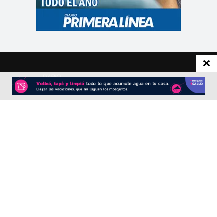
CONTACTO
Redacción:
redacció
n@diarioprimeralinea.com.ar
Publicidad:
publicidad@diarioprimeralinea.com.ar
Dirección:
Av. San Martín 317 - Resistencia - Chaco - Arg
Todos los derechos reservados ©