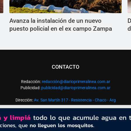
Avanza la instalación de un nuevo
D
puesto policial en el ex campo Zampa
d
CONTACTO
Redacción:
redacció
n@diarioprimeralinea.com.ar
Publicidad:
publicidad@diarioprimeralinea.com.ar
Dirección:
Av. San Martín 317 - Resistencia - Chaco - Arg
Todos los derechos reservados ©