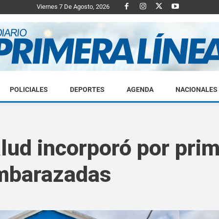
Viernes 7 De Agosto, 2026
POLICIALES
DEPORTES
AGENDA
NACIONALES
Diario
alud incorporó por pri
embarazadas
Primera