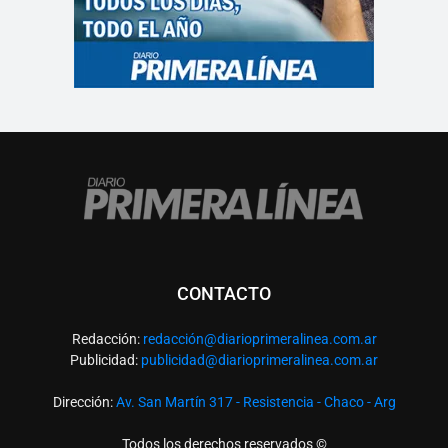
CONTACTO
Redacción:
redacció
n@diarioprimeralinea.com.ar
Publicidad:
publicidad@diarioprimeralinea.com.ar
Dirección:
Av. San Martín 317 - Resistencia - Chaco - Arg
Todos los derechos reservados ©