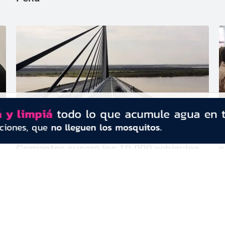
Informe oficial: el puente Chaco-
E
Corrientes superó los 19.000 vehículos
s
diarios en 2025
f
CONTACTO