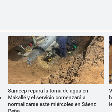
Sameep repara la toma de agua en
V
ó
Makallé y el servicio comenzará a
h
normalizarse este miércoles en Sáenz
l
Peña