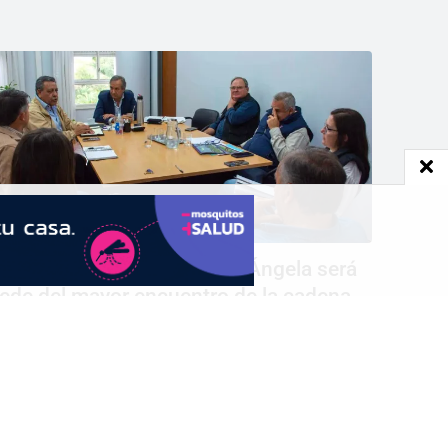
xpo Alfalfa del Norte: Villa Ángela será
ede del mayor encuentro de la cadena
orrajera del NEA
SEGUÍNOS