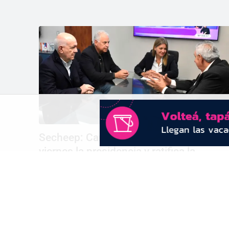
Secheep: Carlos Camargo asumirá este
viernes la presidencia y ratifica la
continuidad de la gestión