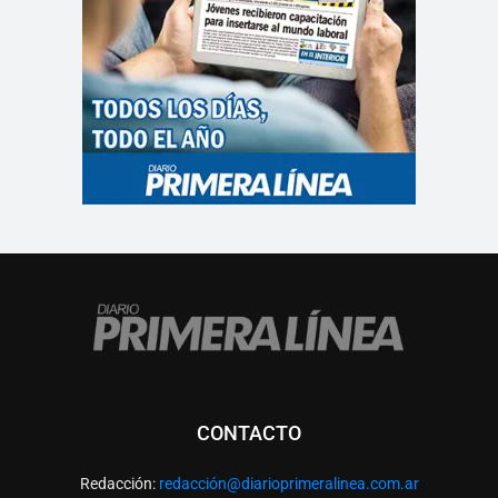
CONTACTO
Redacción:
redacció
n@diarioprimeralinea.com.ar