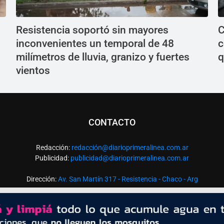
Resistencia soportó sin mayores
C
inconvenientes un temporal de 48
c
milímetros de lluvia, granizo y fuertes
q
vientos
CONTACTO
Redacción:
redacció
n@diarioprimeralinea.com.ar
Publicidad:
publicidad@diarioprimeralinea.com.ar
Dirección:
Av. San Martín 317 - Resistencia - Chaco - Arg
Todos los derechos reservados ©