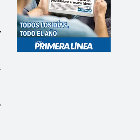
,
,
a