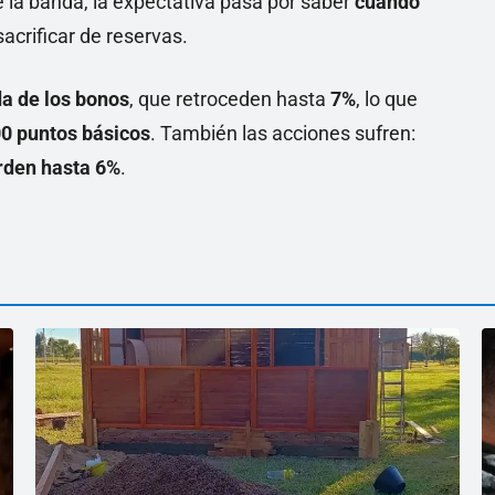
de la banda, la expectativa pasa por saber
cuándo
acrificar de reservas.
da de los bonos
, que retroceden hasta
7%
, lo que
00 puntos básicos
. También las acciones sufren:
rden hasta 6%
.