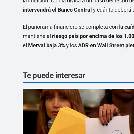
la inflación. Con la divisa a un paso del techo 
intervendrá el Banco Central
y cuánto deberá s
El panorama financiero se completa con la
caí
mantiene al
riesgo país por encima de los 1.0
el
Merval baja 3%
y los
ADR en Wall Street pie
Te puede interesar