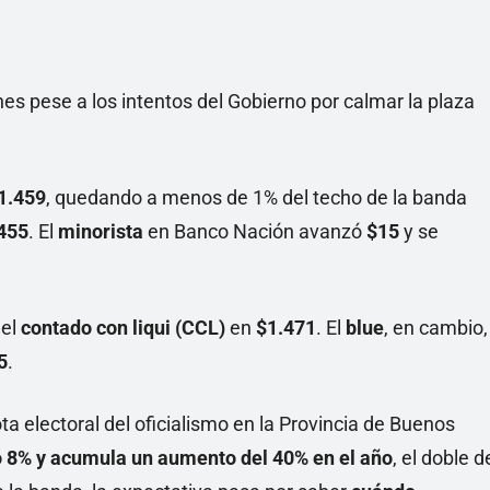
nes pese a los intentos del Gobierno por calmar la plaza
1.459
, quedando a menos de 1% del techo de la banda
455
. El
minorista
en Banco Nación avanzó
$15
y se
 el
contado con liqui (CCL)
en
$1.471
. El
blue
, en cambio,
5
.
ota electoral del oficialismo en la Provincia de Buenos
ió 8% y acumula un aumento del
40% en el año
, el doble d