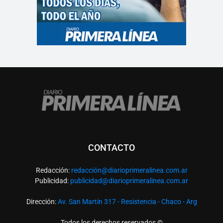
CONTACTO
Redacción:
redacció
n@diarioprimeralinea.com.ar
Publicidad:
publicidad@diarioprimeralinea.com.ar
Dirección:
Av. San Martín 317 - Resistencia - Chaco - Arg
Todos los derechos reservados ©