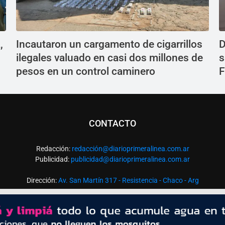
,
Incautaron un cargamento de cigarrillos
D
ilegales valuado en casi dos millones de
s
pesos en un control caminero
F
CONTACTO
Redacción:
redacció
n@diarioprimeralinea.com.ar
Publicidad:
publicidad@diarioprimeralinea.com.ar
Dirección:
Av. San Martín 317 - Resistencia - Chaco - Arg
Todos los derechos reservados ©