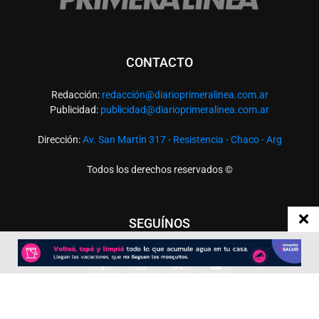
CONTACTO
Redacción:
redacció
n@diarioprimeralinea.com.ar
Publicidad:
publicidad@diarioprimeralinea.com.ar
Dirección:
Av. San Martín 317 - Resistencia - Chaco - Arg
Todos los derechos reservados ©
SEGUÍNOS