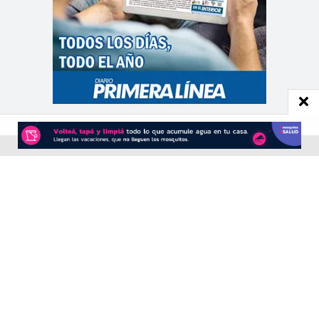
CONTACTO
Redacción:
redacció
n@diarioprimeralinea.com.ar
Publicidad:
publicidad@diarioprimeralinea.com.ar