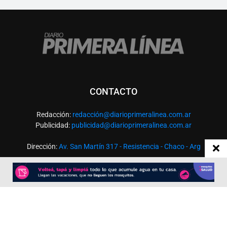
CONTACTO
Redacción:
redacció
n@diarioprimeralinea.com.ar
Publicidad:
publicidad@diarioprimeralinea.com.ar
Dirección:
Av. San Martín 317 - Resistencia - Chaco - Arg
Todos los derechos reservados ©
SEGUÍNOS