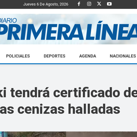
Jueves 6 De Agosto, 2026
POLICIALES
DEPORTES
AGENDA
NACIONALES
Diario
i tendrá certificado de
las cenizas halladas
Primera