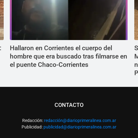
:
Hallaron en Corrientes el cuerpo del
S
hombre que era buscado tras filmarse en
M
el puente Chaco-Corrientes
n
P
CONTACTO
Redacción:
redacció
n@diarioprimeralinea.com.ar
Publicidad:
publicidad@diarioprimeralinea.com.ar