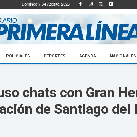
Domingo 9 De Agosto, 2026
POLICIALES
DEPORTES
AGENDA
NACIONALES
Diario
so chats con Gran He
ración de Santiago del
Primera