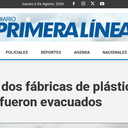
Jueves 6 De Agosto, 2026
POLICIALES
DEPORTES
AGENDA
NACIONALES
Diario
 dos fábricas de plást
s fueron evacuados
Primera