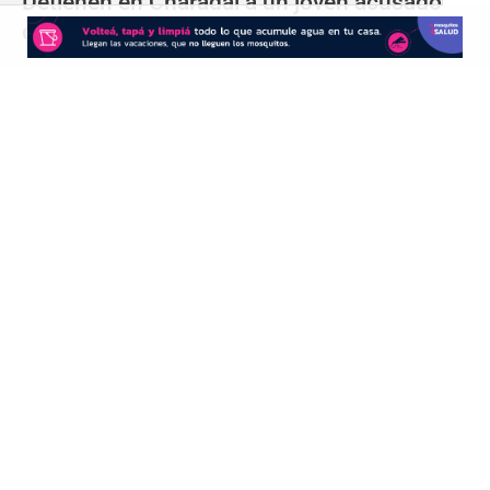
Detienen en Charadai a un joven acusado
de agredir y amenazar a su pareja